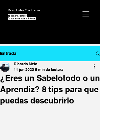
RicardoMeloCoach.com
Speaker
&
Founder
Coach Internacional
& Autor
Entrada
Ricardo Melo
11 jun 2023
6 min de lectura
¿Eres un Sabelotodo o un
Aprendiz? 8 tips para que
puedas descubrirlo