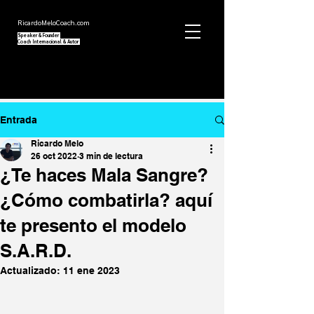
RicardoMeloCoach.com
Speaker
&
Founder
Coach Internacional
& Autor
Entrada
Ricardo Melo
26 oct 2022
3 min de lectura
¿Te haces Mala Sangre?
¿Cómo combatirla? aquí
te presento el modelo
S.A.R.D.
Actualizado:
11 ene 2023