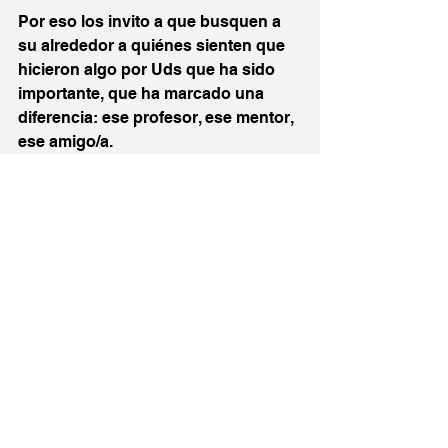
Por eso los invito a que busquen a 
su alrededor a quiénes sienten que 
hicieron algo por Uds que ha sido 
importante, que ha marcado una 
diferencia: ese profesor, ese mentor, 
ese amigo/a.
¿A quién te falta decirle 
Gracias
?
¿Cual es tu forma mas creativa para 
poder hacerlo?
Ver todo
Entradas recientes