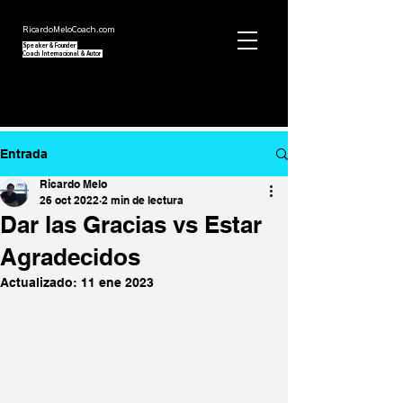
RicardoMeloCoach.com
Speaker
&
Founder
Coach Internacional
& Autor
Entrada
Ricardo Melo
26 oct 2022
2 min de lectura
Dar las Gracias vs Estar
Agradecidos
Actualizado:
11 ene 2023