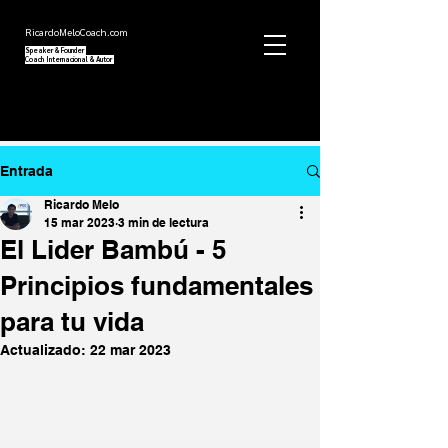
RicardoMeloCoach.com
Speaker
&
Founder
Coach Internacional
& Autor
Entrada
Ricardo Melo
15 mar 2023
3 min de lectura
El Lider Bambú - 5
Principios fundamentales
para tu vida
Actualizado:
22 mar 2023