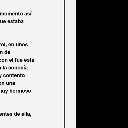
e momento así 
que estaba 
rol, en unos 
n de 
on el fue esta 
n la conocía 
y contento 
on una 
 muy hermoso 
entes de ella, 