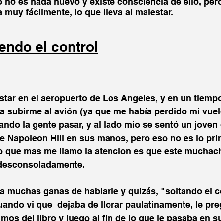
to no es nada nuevo y existe consciencia de ello, pero
 muy fácilmente, lo que lleva al malestar.
iendo el control
star en el aeropuerto de Los Angeles, y en un tiemp
a subirme al avión (ya que me había perdido mi vuelo
ndo la gente pasar, y al lado mio se sentó un joven
de Napoleon Hill en sus manos, pero eso no es lo pr
 lo que mas me llamo la atencion es que este muchac
, desconsoladamente. 
 muchas ganas de hablarle y quizás, "soltando el co
uando vi que  dejaba de llorar paulatinamente, le pre
amos del libro y luego al fin de lo que le pasaba en s