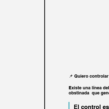
📌 Quiero controla
Existe una línea de
obstinada  que gene
El control e