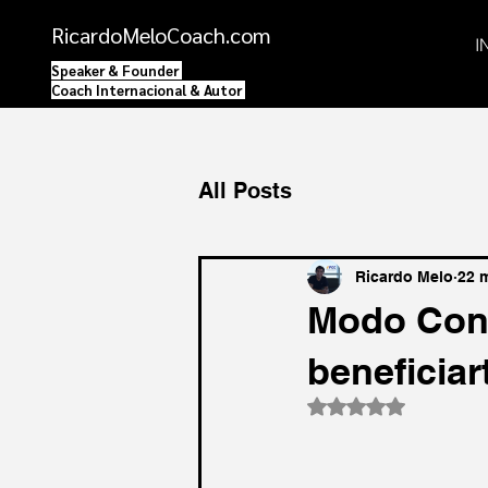
RicardoMeloCoach.com
I
Speaker
&
Founder
Coach Internacional
& Autor
All Posts
Ricardo Melo
22 
Modo Cont
beneficiar
Obtuvo NaN de 5 es