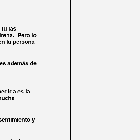
tu las 
rena.  Pero lo 
en la persona 
l es además de 
 
edida es la 
mucha 
sentimiento y 