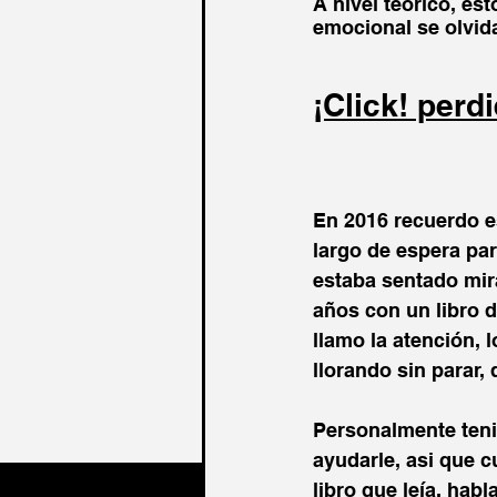
A nivel teórico, es
emocional se olvida
¡Click! perd
En 2016 recuerdo e
largo de espera par
estaba sentado mira
años con un libro 
llamo la atención,
llorando sin parar
Personalmente tenia
ayudarle, asi que c
libro que leía, habl