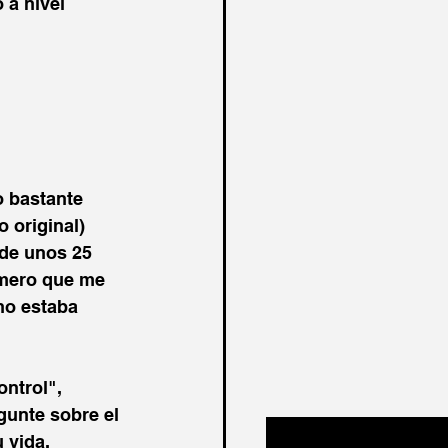
 a nivel 
o bastante 
 original) 
 de unos 25 
imero que me 
ho estaba 
ntrol", 
gunte sobre el 
u vida.